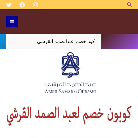
البحث
خطي
لى
لمحتوى
كود خصم عبدالصمد القرشي