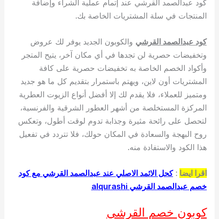
كود عبدالصمد القرشي عند إتمام عملية الشراء وإضافة
المنتجات في سلة المشتريات الخاصة بك.
كود عبدالصمد القرشي
والكوبون الجديد يوفر لك عروض
وتخفيضات حصرية لن تجدها في أي مكان آخر، يتيح المتجر
وأكواد الخصم الخاصة به تخفيضات حصرية على كافة
المشتريات أون لاين، ويهتم باستمرار بتقديم كل ما هو جديد
ومتميز للعملاء، فلا يقدم لك إلا أفضل أنواع الزيوت العطرية
المركزة المستخلصة من أشهر العطور الشرقية والفرنسية،
لتحصل على رائحة مثيرة وجذابة تدوم لوقت أطول، وتعكس
روح البهجة والسعادة في المكان حولك، فلا تتردد في تفعيل
هذا الكود والاستفادة منه.
اقرا ايضا
:
كحل الاثمد الاصلي عند عبدالصمد القرشي مع كود
خصم عبدالصمد القرشي alqurashi
كوبون خصم القرشي